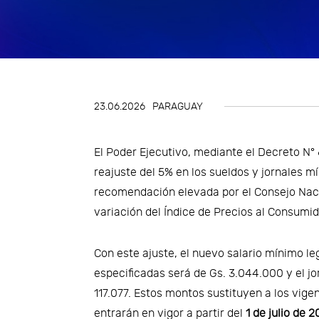
Gestión de Riesgos
Impuestos
Innovación y Design Thinking
23.06.2026
PARAGUAY
Talento y transformación
organizacional
El Poder Ejecutivo, mediante el Decreto N° 
Tecnología y Digitalización del
reajuste del 5% en los sueldos y jornales m
recomendación elevada por el Consejo Nac
Negocio
variación del Índice de Precios al Consumido
Tercerización de procesos
Con este ajuste, el nuevo salario mínimo le
especificadas será de Gs. 3.044.000 y el j
117.077. Estos montos sustituyen a los vig
entrarán en vigor a partir del
1 de julio de 