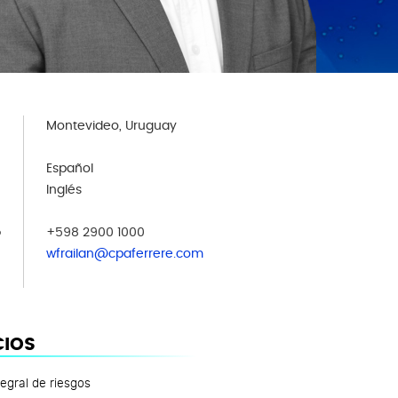
Montevideo, Uruguay
Español
Inglés
o
+598 2900 1000
wfrailan@cpaferrere.com
CIOS
tegral de riesgos