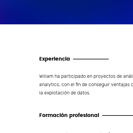
Gestión de Riesgos
Impuestos
Innovación y Design Thinking
Talento y transformación
organizacional
Experiencia
Tecnología y Digitalización del
Wiliam ha participado en proyectos de análi
Negocio
analytics, con el fin de conseguir ventajas 
la explotación de datos.
Tercerización de procesos
Formación profesional