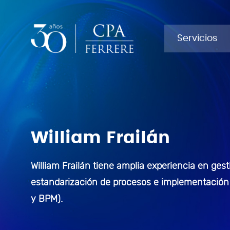
SERVICIOS
INDUSTRIAS
Servicios
Administración de Sociedades
Agronegocios
William Frailán
Análisis Económico
Sector Financiero
Auditoría
Sector Público
William Frailán tiene amplia experiencia en ges
estandarización de procesos e implementación 
Estrategia y Desarrollo
Sector Salud
y BPM).
Organizacional
Finanzas corporativas