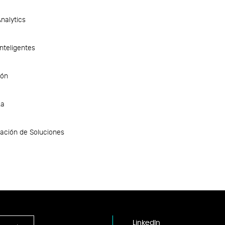
nalytics
nteligentes
ión
za
ación de Soluciones
LinkedIn