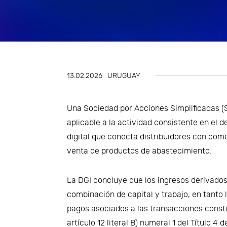
Gestión de Riesgos
Impuestos
Innovación y Design Thinking
13.02.2026
URUGUAY
Talento y transformación
organizacional
Una Sociedad por Acciones Simplificadas (S
Tecnología y Digitalización del
aplicable a la actividad consistente en el 
digital que conecta distribuidores con come
Negocio
venta de productos de abastecimiento.
Tercerización de procesos
La DGI concluye que los ingresos derivados
combinación de capital y trabajo, en tanto l
pagos asociados a las transacciones const
artículo 12 literal B) numeral 1 del Título 4