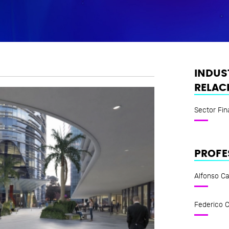
INDUS
RELAC
Sector Fin
PROFE
Alfonso C
Federico