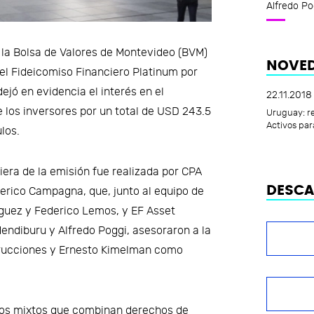
Alfredo Po
n la Bolsa de Valores de Montevideo (BVM)
NOVED
r el Fideicomiso Financiero Platinum por
ejó en evidencia el interés en el
22.11.2018
 los inversores por un total de USD 243.5
Uruguay: re
Activos par
los.
iera de la emisión fue realizada por CPA
DESC
erico Campagna, que, junto al equipo de
iguez y Federico Lemos, y EF Asset
ndiburu y Alfredo Poggi, asesoraron a la
rucciones y Ernesto Kimelman como
ulos mixtos que combinan derechos de