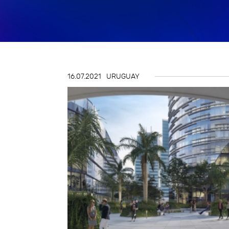
Gestión de Riesgos
Impuestos
Innovación y Design Thinking
16.07.2021
URUGUAY
Talento y transformación
organizacional
Tecnología y Digitalización del
Negocio
Tercerización de procesos