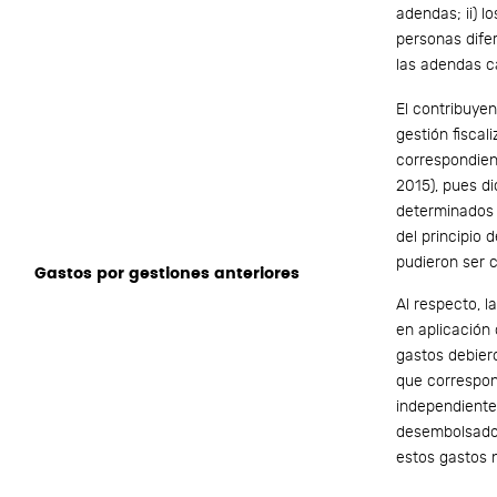
adendas; ii) l
personas difer
las adendas c
El contribuye
gestión fiscal
correspondien
2015), pues di
determinados e
del principio
pudieron ser 
Gastos por gestiones anteriores
Al respecto, l
en aplicación 
gastos debier
que correspon
independiente
desembolsado
estos gastos 