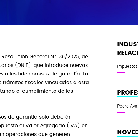
INDUS
RELAC
a Resolución General N.º 36/2025, de
utarios (DNIT), que introduce nuevas
Impuestos
s a los fideicomisos de garantía. La
 trámites fiscales vinculados a esta
litando el cumplimiento de las
PROFE
Pedro Aya
isos de garantía solo deberán
mpuesto al Valor Agregado (IVA) en
NOVED
tren operaciones que generen