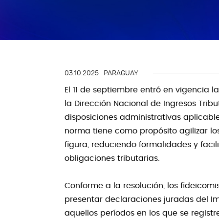
Gestión de Riesgos
Impuestos
Innovación y Design Thinking
03.10.2025
PARAGUAY
Talento y transformación
El 11 de septiembre entró en vigencia l
organizacional
la Dirección Nacional de Ingresos Trib
disposiciones administrativas aplicable
Tecnología y Digitalización del
norma tiene como propósito agilizar los
Negocio
figura, reduciendo formalidades y faci
Tercerización de procesos
obligaciones tributarias.
Conforme a la resolución, los fideicom
presentar declaraciones juradas del I
aquellos períodos en los que se regis